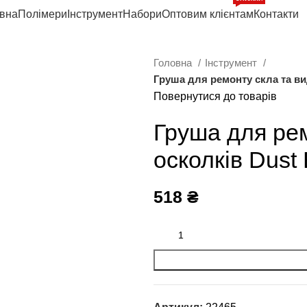
вна
Полімери
Інструмент
Набори
Оптовим клієнтам
Контакти
Головна
Інструмент
Груша для ремонту скла та вид
Повернутися до товарів
Груша для ре
осколків Dust 
518
₴