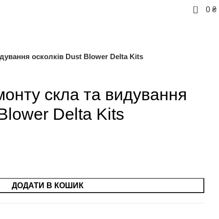
0
0
₴
ування осколків Dust Blower Delta Kits
монту скла та видування
Blower Delta Kits
ДОДАТИ В КОШИК