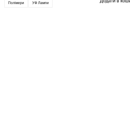
Додати в кош
Полімери
УФ Лампи