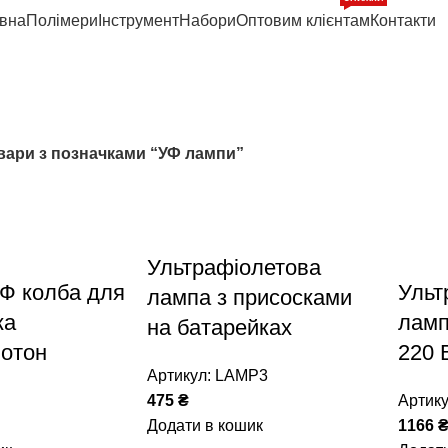
вна
Полімери
Інструмент
Набори
Оптовим клієнтам
Контакти
УФ лампи
вари з позначками “УФ лампи”
Ультрафіолетова
Ф колба для
Ульт
лампа з присосками
ка
ламп
на батарейках
лотон
220 
Артикул:
LAMP3
475
₴
Артик
Додати в кошик
1166