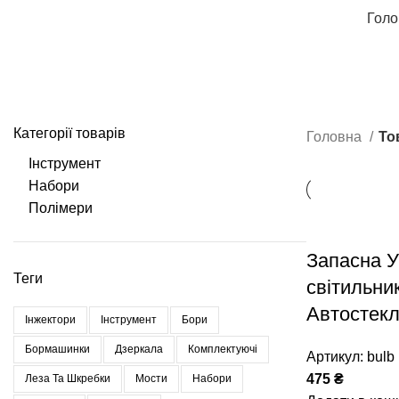
Голо
Категорії товарів
Головна
То
Інструмент
Набори
Полімери
Запасна У
Теги
світильни
Автостек
Інжектори
Інструмент
Бори
Бормашинки
Дзеркала
Комплектуючі
Артикул:
bulb
475
₴
Леза Та Шкребки
Мости
Набори