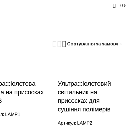
0
0
₴
рафіолетова
Ультрафіолетовий
а на присосках
світильник на
В
присосках для
сушіння полімерів
ул:
LAMP1
₴
Артикул:
LAMP2